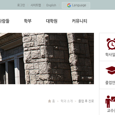
Language
로그인
사이트맵
English
사람들
학부
대학원
커뮤니티
학사
졸업
홈
학과 소개
졸업 후 진로
교수